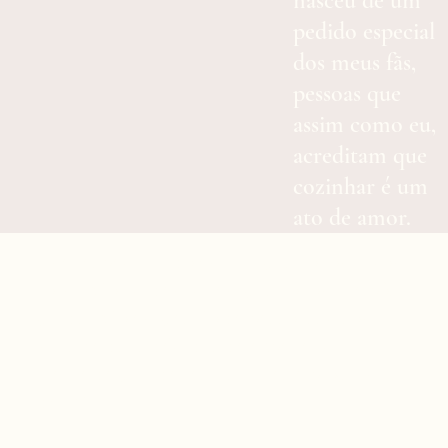
nasceu de um
pedido especial
dos meus fãs,
pessoas que
assim como eu,
acreditam que
cozinhar é um
ato de amor.
Chef especializado em alta gastronomia com
formação acadêmica em gastronomia e pós-
graduação em gestão de pessoas, já soma
mais de duas décadas de experiência a
frente de grande restaurantes e programas
de TV