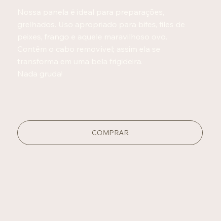
Nossa panela é ideal para preparações,
grelhados. Uso apropriado para bifes, files de
peixes, frango e aquele maravilhoso ovo.
Contêm o cabo removível; assim ela se
transforma em uma bela frigideira.
Nada gruda!
COMPRAR